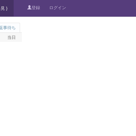
登録
ログイン
発見 }
返事待ち
当日