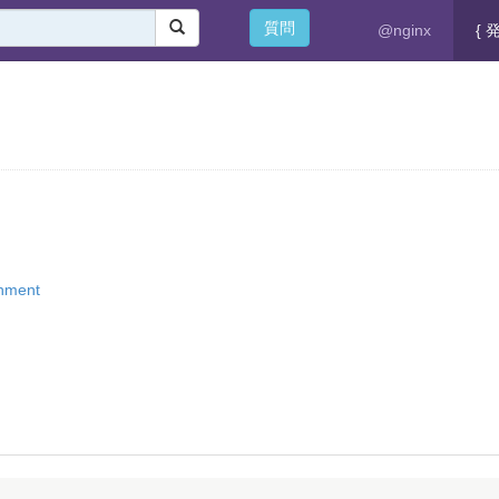
質問
@nginx
{ 
onment