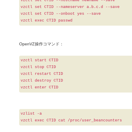
vzctl set CTID --hostname newname --save
vzctl set CTID --nameserver a.b.c.d --save
vzctl set CTID --onboot yes --save
vzctl exec CTID passwd
OpenVZ操作コマンド：
vzctl start CTID
vzctl stop CTID
vzctl restart CTID
vzctl destroy CTID
vzctl enter CTID
vzlist -a
vzctl exec CTID cat /proc/user_beancounters