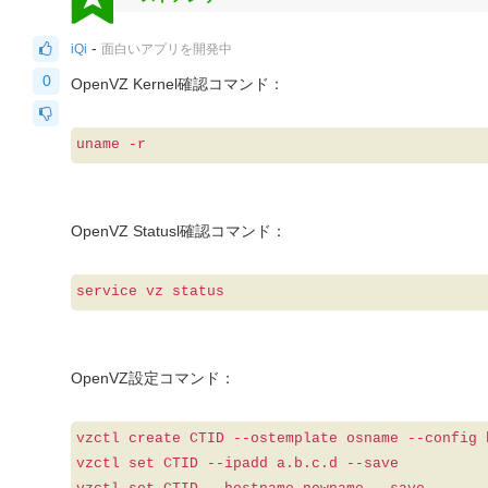
-
iQi
面白いアプリを開発中
0
OpenVZ Kernel確認コマンド：
uname -r
OpenVZ Statusl確認コマンド：
service vz status
OpenVZ設定コマンド：
vzctl create CTID --ostemplate osname --config 
vzctl set CTID --ipadd a.b.c.d --save