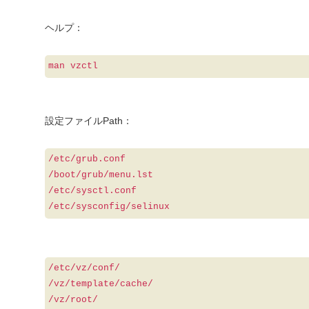
ヘルプ：
man vzctl
設定ファイルPath：
/etc/grub.conf
/boot/grub/menu.lst
/etc/sysctl.conf
/etc/sysconfig/selinux
/etc/vz/conf/
/vz/template/cache/
/vz/root/